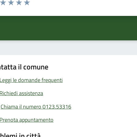
ta 1 stelle su 5
Valuta 2 stelle su 5
Valuta 3 stelle su 5
Valuta 4 stelle su 5
Valuta 5 stelle su 5
tatta il comune
Leggi le domande frequenti
Richiedi assistenza
Chiama il numero 0123.53316
Prenota appuntamento
blemi in città