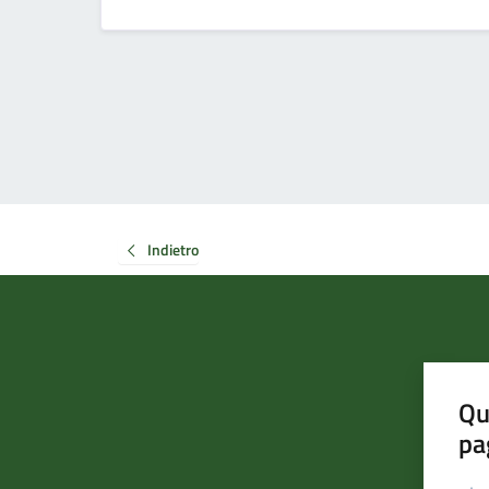
Indietro
Qu
pa
Valut