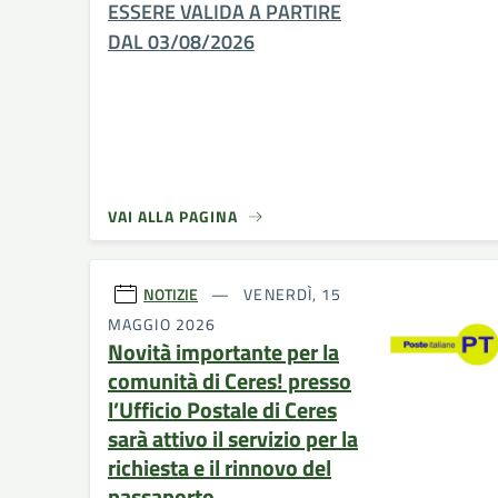
ESSERE VALIDA A PARTIRE
DAL 03/08/2026
VAI ALLA PAGINA
NOTIZIE
VENERDÌ, 15
MAGGIO 2026
Novità importante per la
comunità di Ceres! presso
l’Ufficio Postale di Ceres
sarà attivo il servizio per la
richiesta e il rinnovo del
passaporto.