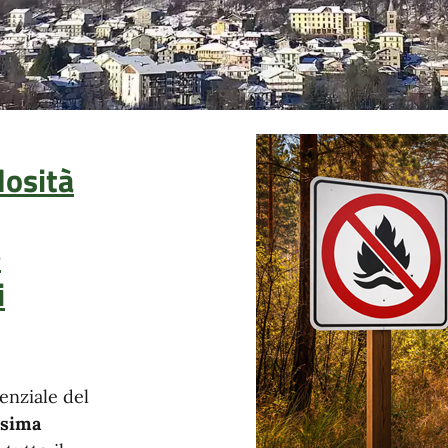
losità
e
i
enziale del
ssima