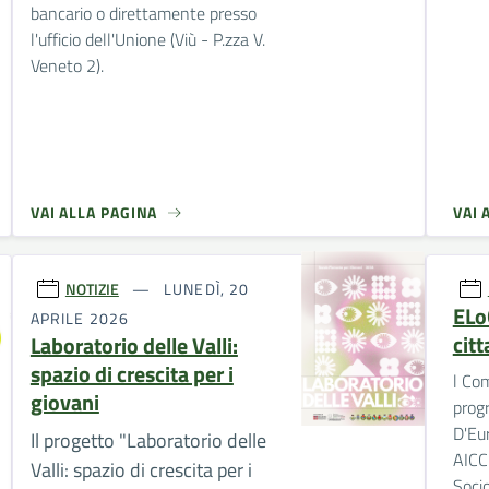
bancario o direttamente presso
l'ufficio dell'Unione (Viù - P.zza V.
Veneto 2).
VAI ALLA PAGINA
VAI 
NOTIZIE
LUNEDÌ, 20
ELo
APRILE 2026
citt
Laboratorio delle Valli:
spazio di crescita per i
l Co
giovani
prog
D'Eur
Il progetto "Laboratorio delle
AICCR
Valli: spazio di crescita per i
Socio