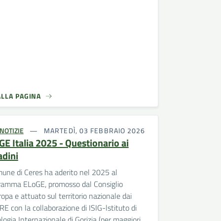
ALLA PAGINA
NOTIZIE
MARTEDÌ, 03 FEBBRAIO 2026
GE Italia 2025 - Questionario ai
adini
mune di Ceres ha aderito nel 2025 al
ramma ELoGE, promosso dal Consiglio
opa e attuato sul territorio nazionale dai
E con la collaborazione di ISIG-lstituto di
logia Internazionale di Gorizia (per maggiori