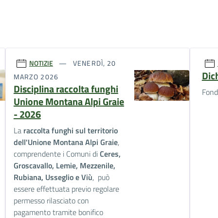
NOTIZIE
VENERDÌ, 20
Dic
MARZO 2026
Disciplina raccolta funghi
Fondo
Unione Montana Alpi Graie
- 2026
La
raccolta funghi sul territorio
dell'Unione Montana Alpi Graie
,
comprendente i Comuni di
Ceres,
Groscavallo, Lemie, Mezzenile,
Rubiana, Usseglio e Viù
, può
essere effettuata previo regolare
permesso rilasciato con
pagamento tramite bonifico