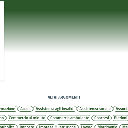
ALTRI ARGOMENTI
ormazione
Acqua
Assistenza agli invalidi
Assistenza sociale
Associa
sso
Commercio al minuto
Commercio ambulante
Concorsi
Elezioni
 pubblica
Imposte
Imprese
Istruzione
Lavoro
Matrimonio
Me