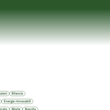
zioni
Bilancio
Energie rinnovabili
rcato
Morte
Nascita