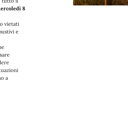
 tutto il
ercoledì 8
 vietati
bustivi e
me
sare
dere
tuazioni
mo a